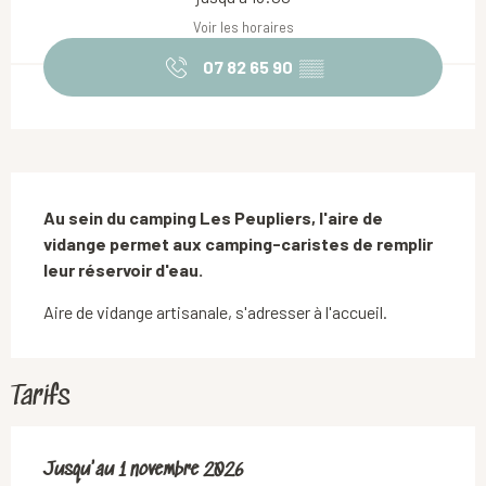
Voir les horaires
07 82 65 90
▒▒
Description
Au sein du camping Les Peupliers, l'aire de 
vidange permet aux camping-caristes de remplir 
leur réservoir d'eau.
Aire de vidange artisanale, s'adresser à l'accueil.
Tarifs
Du
Jusqu'au
17 avril 2026
1 novembre 2026
au
1 novembre 2026