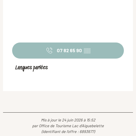
07 82 65 90
▒▒
Langues parlées
Langues parlées
Mis à jour le 24 juin 2026 à 15:52
par Office de Tourisme Lac d'Aiguebelette
(Identifiant de l'offre :
6893677
)