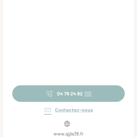
04 76 24 92
▒▒
Contactez-nous
www.aida38.fr