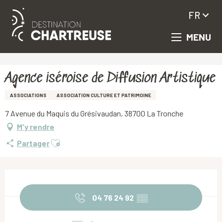
FR
MENU
Aller
Accueil
Agence iséroise de Diffusion Artistique
au
contenu
principal
Agence iséroise de Diffusion Artistique
ASSOCIATIONS
ASSOCIATION CULTURE ET PATRIMOINE
7 Avenue du Maquis du Grésivaudan, 38700 La Tronche
M'y rendre
Ajouter aux favoris
Partager
Ouverture et coordonnées
04 76 24 92
▒▒