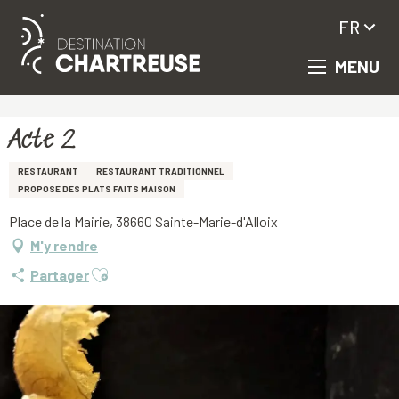
FR
MENU
Aller
Accueil
Acte 2
au
contenu
principal
Acte 2
RESTAURANT
RESTAURANT TRADITIONNEL
PROPOSE DES PLATS FAITS MAISON
Place de la Mairie, 38660 Sainte-Marie-d'Alloix
M'y rendre
Ajouter aux favoris
Partager