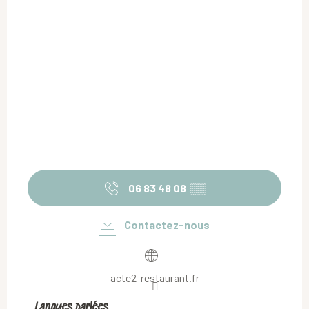
06 83 48 08
▒▒
Contactez-nous
acte2-restaurant.fr
Langues parlées
Langues parlées