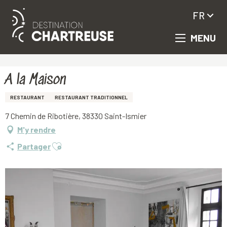
FR
MENU
Aller
Accueil
A la Maison
au
contenu
principal
A la Maison
RESTAURANT
RESTAURANT TRADITIONNEL
7 Chemin de Ribotière, 38330 Saint-Ismier
M'y rendre
Ajouter aux favoris
Partager