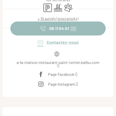
Voir les horaires
Parking
Piscine
Animaux acceptés
+ 19 autre(s) prestation(s)
06 11 04 01
▒▒
Contactez-nous
a-la-maison-restaurant-saint-ismier.eatbu.com
Page Facebook
Page Instagram
Description