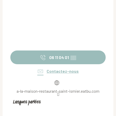
06 11 04 01
▒▒
Contactez-nous
a-la-maison-restaurant-saint-ismier.eatbu.com
Langues parlées
Langues parlées