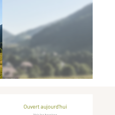
Ouverture et coordonnées
Ouvert aujourd'hui