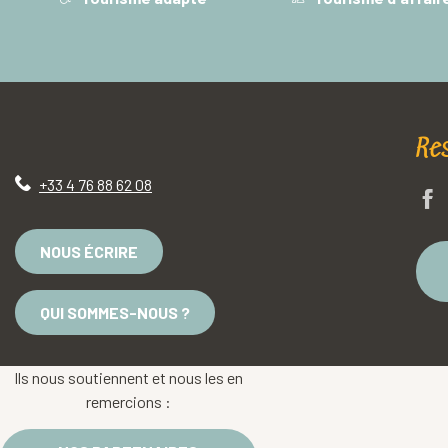
Re
+33 4 76 88 62 08
NOUS ÉCRIRE
QUI SOMMES-NOUS ?
Ils nous soutiennent et nous les en
remercions :