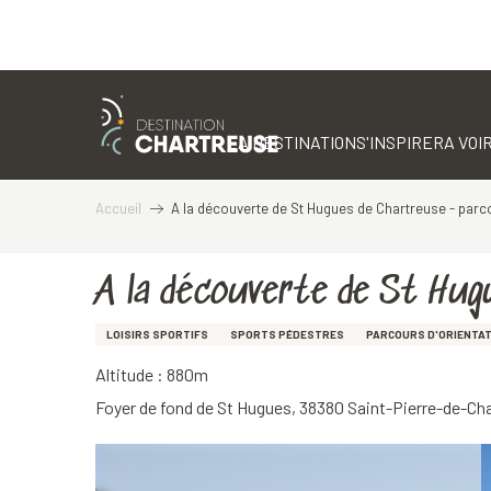
Aller
au
contenu
LA DESTINATION
S'INSPIRER
A VOIR
principal
Accueil
A la découverte de St Hugues de Chartreuse - parco
A la découverte de St Hug
LOISIRS SPORTIFS
SPORTS PÉDESTRES
PARCOURS D'ORIENTAT
Altitude : 880m
Foyer de fond de St Hugues, 38380 Saint-Pierre-de-Ch