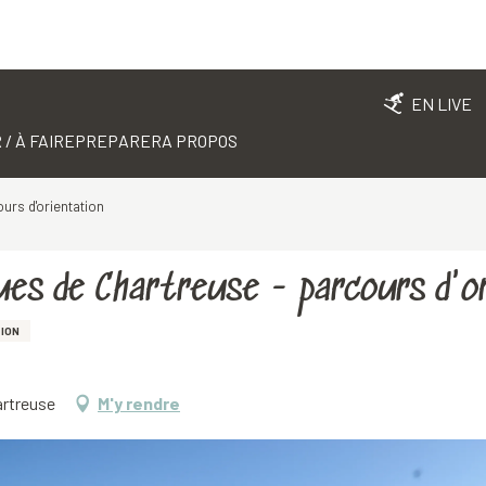
EN LIVE
 / À FAIRE
PREPARER
A PROPOS
urs d'orientation
ues de Chartreuse - parcours d'o
ION
artreuse
M'y rendre