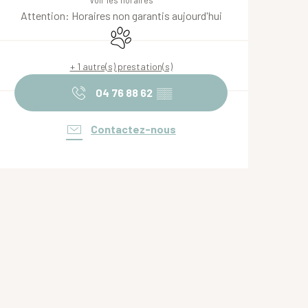
Voir les horaires
Attention: Horaires non garantis aujourd'hui
Animaux acceptés
+ 1 autre(s) prestation(s)
04 76 88 62
▒▒
Contactez-nous