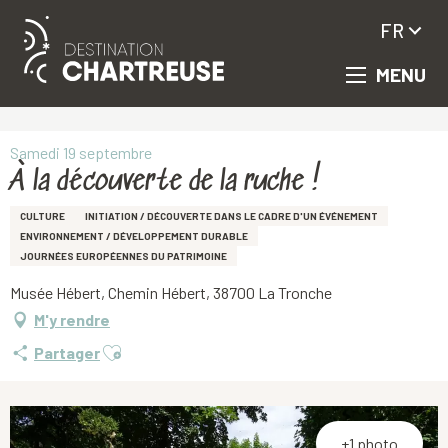
FR
MENU
Aller
Accueil
À la découverte de la ruche !
au
contenu
principal
Samedi 19 septembre
À la découverte de la ruche !
CULTURE
INITIATION / DÉCOUVERTE DANS LE CADRE D'UN ÉVÉNEMENT
ENVIRONNEMENT / DÉVELOPPEMENT DURABLE
JOURNÉES EUROPÉENNES DU PATRIMOINE
Musée Hébert, Chemin Hébert, 38700 La Tronche
M'y rendre
Ajouter aux favoris
Partager
+1 photo