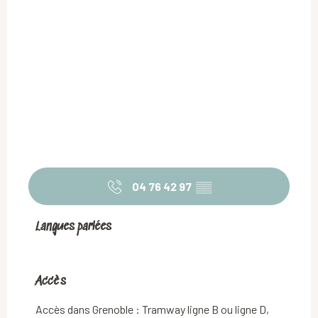
04 76 42 97
▒▒
Langues parlées
Langues parlées
Accès
Accès
Accès dans Grenoble : Tramway ligne B ou ligne D,