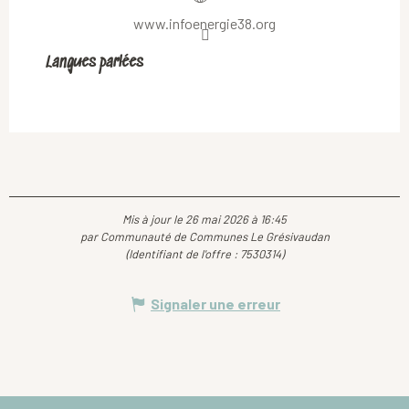
www.infoenergie38.org
Langues parlées
Langues parlées
Mis à jour le 26 mai 2026 à 16:45
par Communauté de Communes Le Grésivaudan
(Identifiant de l'offre :
7530314
)
Signaler une erreur