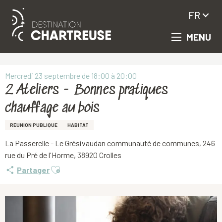
FR
MENU
Aller
Accueil
2 Ateliers - Bonnes pratiques chauffage au bois
au
contenu
principal
Mercredi 23 septembre de 18:00 à 20:00
2 Ateliers - Bonnes pratiques
chauffage au bois
RÉUNION PUBLIQUE
HABITAT
La Passerelle - Le Grésivaudan communauté de communes, 246
rue du Pré de l'Horme, 38920 Crolles
Ajouter aux favoris
Partager