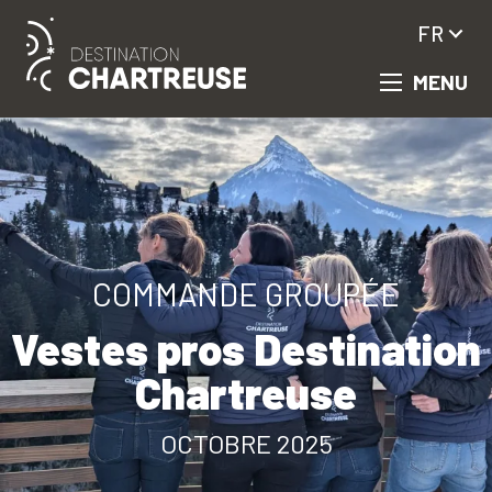
Aller
FR
au
contenu
MENU
principal
COMMANDE GROUPÉE
Vestes pros Destination
Chartreuse
OCTOBRE 2025