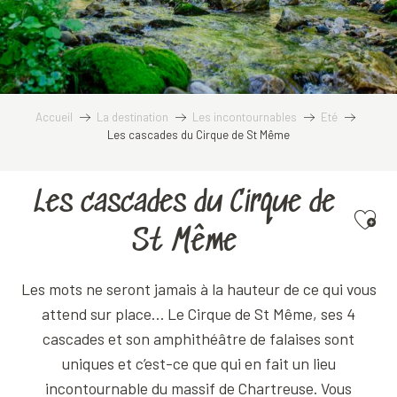
Accueil
La destination
Les incontournables
Eté
Les cascades du Cirque de St Même
Les cascades du Cirque de
Ajoute
St Même
Les mots ne seront jamais à la hauteur de ce qui vous
attend sur place… Le Cirque de St Même, ses 4
cascades et son amphithéâtre de falaises sont
uniques et c’est-ce que qui en fait un lieu
incontournable du massif de Chartreuse. Vous