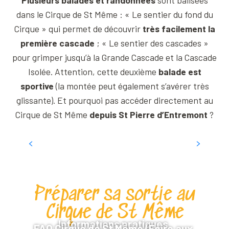
Plusieurs balades et randonnées
sont balisées
dans le Cirque de St Même : « Le sentier du fond du
Cirque » qui permet de découvrir
très facilement la
première cascade
; « Le sentier des cascades »
pour grimper jusqu’à la Grande Cascade et la Cascade
Isolée. Attention, cette deuxième
balade est
sportive
(la montée peut également s’avérer très
glissante). Et pourquoi pas accéder directement au
Cirque de St Même
depuis St Pierre d’Entremont
?
Cirque de St Même : Sentier du fond du
Cirque
Préparer sa sortie au
Cirque de St Même
Informations pratiques
FAQ Cirque de St Même (Foire aux