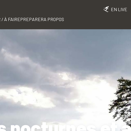
EN LIVE
 / À FAIRE
PREPARER
A PROPOS
 nocturnes et 