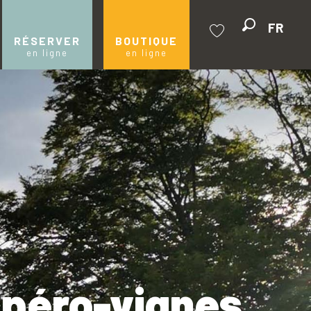
FR
Recherche
RÉSERVER
BOUTIQUE
en ligne
en ligne
Voir les favoris
apéro-vignes