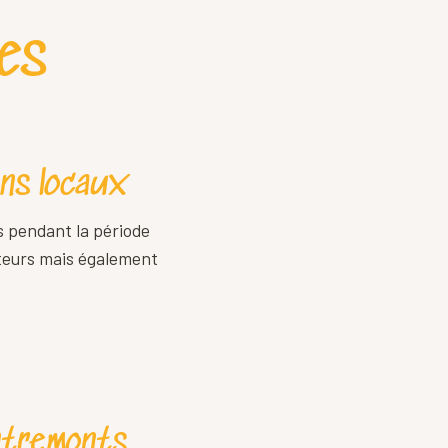
es
ans locaux
s pendant la période
cteurs mais également
ntremonts