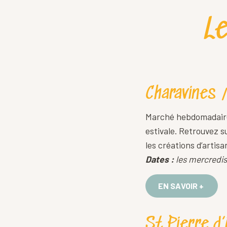
L
Charavines 
Marché hebdomadaire 
estivale. Retrouvez 
les créations d’artisa
Dates :
les mercredis
EN SAVOIR +
St Pierre d