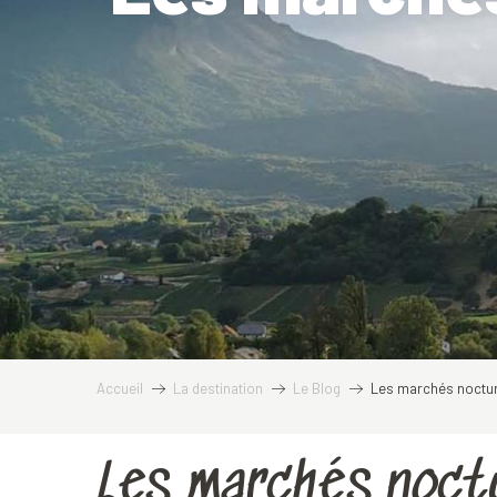
Accueil
La destination
Le Blog
Les marchés noctur
Les marchés noct