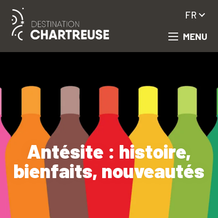
Aller
FR
au
contenu
MENU
principal
Antésite : histoire,
bienfaits, nouveautés