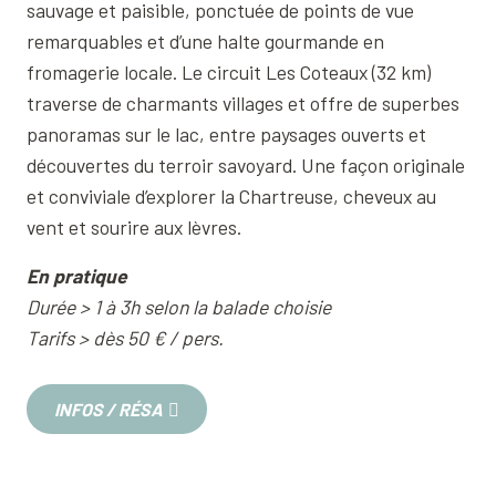
sauvage et paisible, ponctuée de points de vue
Evoluer de branche en branche
9
remarquables et d’une halte gourmande en
fromagerie locale. Le circuit Les Coteaux (32 km)
Escape game au château
10
traverse de charmants villages et offre de superbes
panoramas sur le lac, entre paysages ouverts et
découvertes du terroir savoyard. Une façon originale
et conviviale d’explorer la Chartreuse, cheveux au
vent et sourire aux lèvres.
En pratique
Durée > 1 à 3h selon la balade choisie
Tarifs > dès 50 € / pers.
INFOS / RÉSA