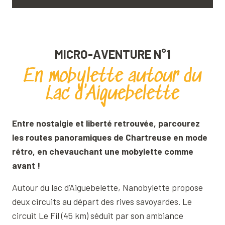
En mobylette autour du Lac d'Aiguebelette
1
MICRO-AVENTURE N°1
Randonner au rythme des notes de musiques
2
En mobylette autour du
Acrospéléo : vertige sous terrain
3
Lac d'Aiguebelette
S'envoyer en l'air pour la première fois
4
Entre nostalgie et liberté retrouvée, parcourez
Au milieu du lac sur mon paddle
5
les routes panoramiques de Chartreuse en mode
rétro, en chevauchant une mobylette comme
Prendre un bain de forêt
6
avant !
Autour du lac d’Aiguebelette, Nanobylette propose
Faire un plouf éco-l'eau-gique
7
deux circuits au départ des rives savoyardes. Le
Le petit tour du Grand Som
8
circuit Le Fil (45 km) séduit par son ambiance