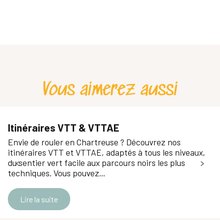
Pignon sur Routes - Vélo - Rando - Ravito
Pignon sur Routes
Atelier de Chamechaude - Ecole de Porte
Vertes Sensations · Location de vélos
ATV CYCLES
Magasin Brun Sports et location de vélo
Vous aimerez aussi
Alp' à Vélo
Réparateur de vélo : Brun sports
Alp' à Vélo
Centre vélo / Natura Vélo
Itinéraires VTT & VTTAE
Envie de rouler en Chartreuse ? Découvrez nos
itinéraires VTT et VTTAE, adaptés à tous les niveaux,
du sentier vert facile aux parcours noirs les plus
techniques. Vous pouvez...
Lire la suite