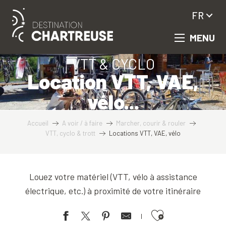
Aller
FR
au
contenu
MENU
principal
VTT & CYCLO
Location VTT, VAE,
vélo...
Accueil
A voir / à faire
Marcher, courir & rouler
VTT, cyclo & trott
Locations VTT, VAE, vélo
Louez votre matériel (VTT, vélo à assistance
électrique, etc.) à proximité de votre itinéraire
Ajouter aux favoris