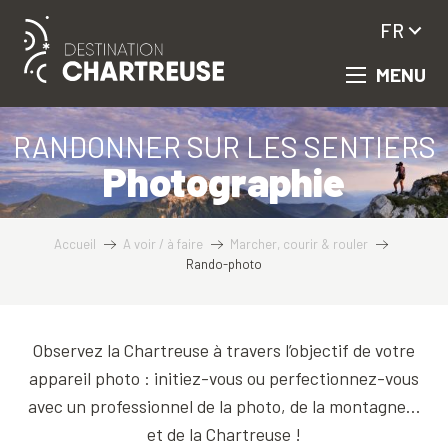
Aller
FR
au
contenu
MENU
principal
RANDONNER SUR LES SENTIERS
Photographie
Accueil
A voir / à faire
Marcher, courir & rouler
Rando-photo
Observez la Chartreuse à travers l’objectif de votre
appareil photo : initiez-vous ou perfectionnez-vous
avec un professionnel de la photo, de la montagne…
et de la Chartreuse !