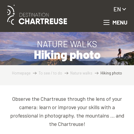
Aller
EN
au
contenu
MENU
principal
NATURE WALKS
Hiking photo
Homepage
To see / to do
Nature walks
Hiking photo
Observe the Chartreuse through the lens of your
camera: learn or improve your skills with a
professional in photography, the mountains … and
the Chartreuse!