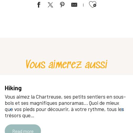
Ajouter aux favoris
Stages d'observation et de photographie de la faune alpine avec
Summer hiking and photography
Introductory photography courses and day-long photography wa
Atelier cyanotype sur verre
Vous aimerez aussi
Hiking
Vous aimez la Chartreuse, ses petits sentiers en sous-
bois et ses magnifiques panoramas… Quoi de mieux
que vos pieds pour découvrir, à votre rythme, tous les
trésors que...
Read more