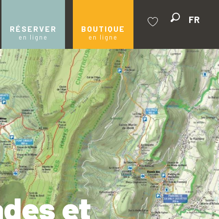
FR
Recherche
RÉSERVER
BOUTIQUE
en ligne
en ligne
Voir les favoris
des et