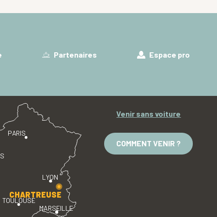
e
Partenaires
Espace pro
Venir sans voiture
PARIS
COMMENT VENIR ?
ES
LYON
CHARTREUSE
TOULOUSE
MARSEILLE