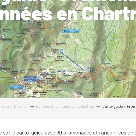
nnées en Chart
 courir & rouler
Balades & randonnées pédestres
Carto-guide « Prom
 votre carto-guide avec 30 promenades et randonnées en C