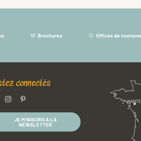
Tarif : 16,40 €
Tarif : 16,40 €
COMMANDER
COMMANDER
es
Brochures
Offices de tourism
stez connectés
NANT
JE M'INSCRIS À LA
NEWSLETTER