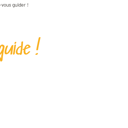
-vous guider !
uide !