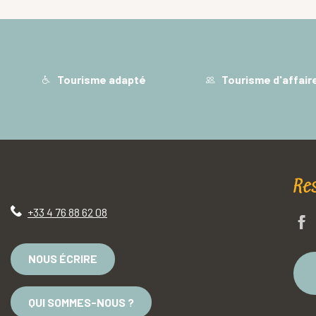
COMMANDER
Tarif : 16,40 €
COMMANDER
Tourisme adapté
Tourisme d'affair
Re
+33 4 76 88 62 08
NOUS ÉCRIRE
QUI SOMMES-NOUS ?