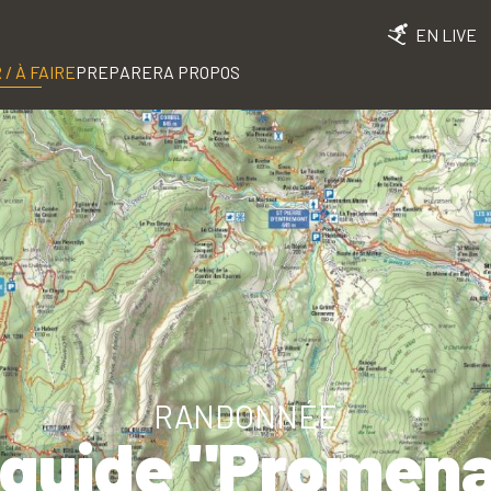
EN LIVE
 / À FAIRE
PREPARER
A PROPOS
RANDONNÉE
-guide "Promena