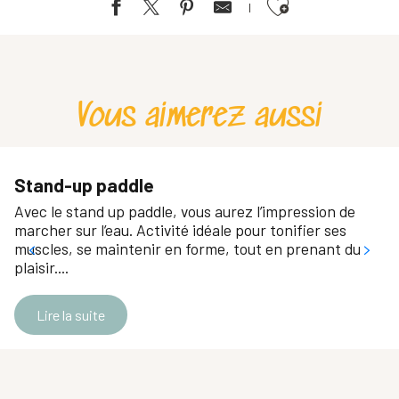
Ajouter aux favoris
Paddle et voile : du team building sur l'eau
Canoë kayak sur le lac d'Aiguebelette
Navigation automnale sur le lac d'Aiguebelette
Vous aimerez aussi
Navigation avec carte saisonnière au SPAC
Cours particulier au SPAC
Kayak, canoë et stand up paddle sur la rivière Guiers et le Rhône
Itinérance vélo-kayak au lac d'Aiguebelette
Stand-up paddle
Cours particuliers au Yacht Club Grenoble Charavines
Avec le stand up paddle, vous aurez l’impression de
marcher sur l’eau. Activité idéale pour tonifier ses
muscles, se maintenir en forme, tout en prenant du
plaisir....
Lire la suite