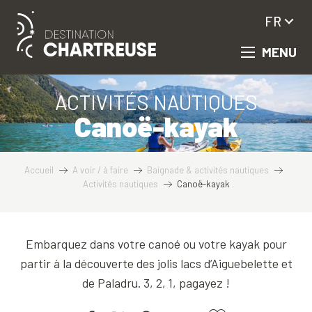
Aller
FR
au
contenu
MENU
principal
ACTIVITÉS NAUTIQUES
Canoë-kayak
Accueil
A voir / à faire
Baignade & activités nautiques
Activités nautiques
Canoë-kayak
Embarquez dans votre canoé ou votre kayak pour
partir à la découverte des jolis lacs d’Aiguebelette et
de Paladru. 3, 2, 1, pagayez !