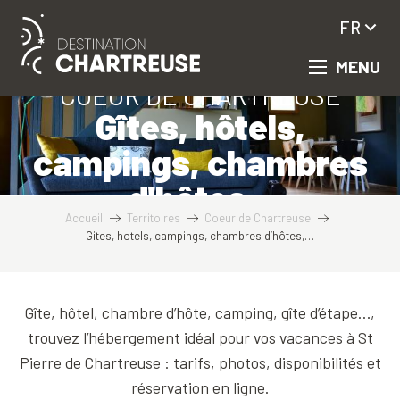
Aller
FR
au
contenu
MENU
principal
COEUR DE CHARTREUSE
Gîtes, hôtels,
campings, chambres
d'hôtes...
Accueil
Territoires
Coeur de Chartreuse
Gites, hotels, campings, chambres d’hôtes,…
Gîte, hôtel, chambre d’hôte, camping, gîte d’étape…,
trouvez l’hébergement idéal pour vos vacances à St
Pierre de Chartreuse : tarifs, photos, disponibilités et
réservation en ligne.