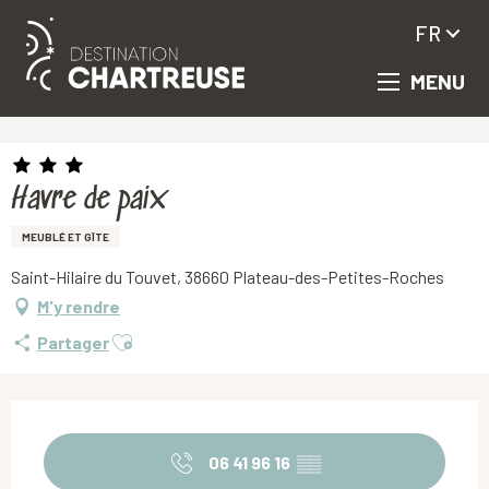
FR
MENU
Aller
Accueil
Havre de paix
au
contenu
principal
Havre de paix
MEUBLÉ ET GÎTE
Saint-Hilaire du Touvet, 38660 Plateau-des-Petites-Roches
M'y rendre
Ajouter aux favoris
Partager
Ouverture et coordonnées
06 41 96 16
▒▒