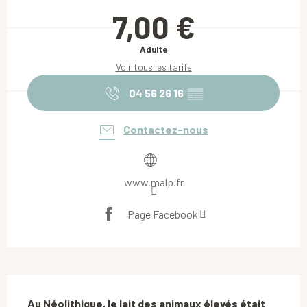
Ouverture et coordonnées
7,00 €
Adulte
Voir tous les tarifs
04 56 26 16
▒▒
Contactez-nous
www.malp.fr
Page Facebook
Description
Au Néolithique, le lait des animaux élevés était 