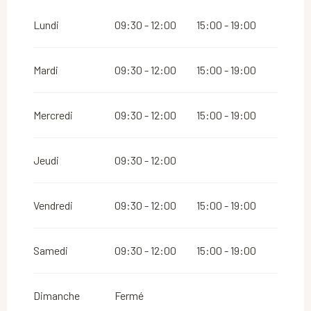
Du
16 août 2026
au
31 octobre 2026
Lundi
09:30 - 12:00
15:00 - 19:00
Du
2 novembre 2026
au
10 novembre 2026
Mardi
09:30 - 12:00
15:00 - 19:00
Du
12 novembre 2026
au
24 décembre 2026
Mercredi
09:30 - 12:00
15:00 - 19:00
Du
26 décembre 2026
au
31 décembre 2026
Jeudi
09:30 - 12:00
Du
2 janvier 2027
au
28 mars 2027
Vendredi
09:30 - 12:00
15:00 - 19:00
Du
30 mars 2027
au
30 avril 2027
Samedi
09:30 - 12:00
15:00 - 19:00
Du
2 mai 2027
au
5 mai 2027
Dimanche
Fermé
Vendredi 7 mai 2027