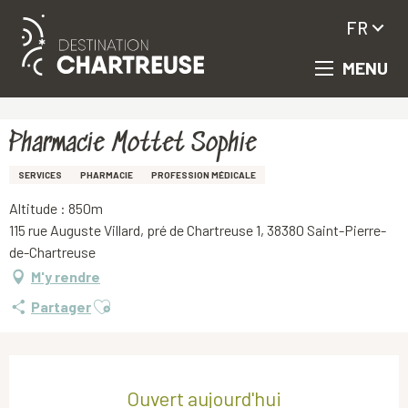
FR
MENU
Aller
Accueil
Pharmacie Mottet Sophie
au
contenu
principal
Pharmacie Mottet Sophie
SERVICES
PHARMACIE
PROFESSION MÉDICALE
Altitude : 850m
115 rue Auguste Villard, pré de Chartreuse 1, 38380 Saint-Pierre-
de-Chartreuse
M'y rendre
Ajouter aux favoris
Partager
Ouverture et coordonnées
Ouvert aujourd'hui