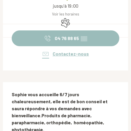
jusqu'à 19:00
Voir les horaires
Animaux acceptés
04 76 88 65
▒▒
Contactez-nous
Description
Sophie vous accueille 6/7 jours 
chaleureusement, elle est de bon conseil et 
saura répondre à vos demandes avec 
bienveillance.Produits de pharmacie, 
parapharmacie, orthopédie,  homéopathie, 
phytothérapie.