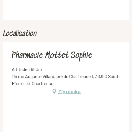
Du
9 mai 2027
au
16 mai 2027
Du
18 mai 2027
au
13 juillet 2027
Localisation
Du
15 juillet 2027
au
6 janvier 2028
Pharmacie Mottet Sophie
Altitude : 850m
115 rue Auguste Villard, pré de Chartreuse 1, 38380 Saint-
Pierre-de-Chartreuse
M'y rendre