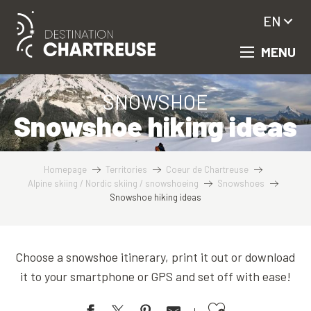
Aller
EN
au
contenu
MENU
principal
SNOWSHOE
Snowshoe hiking ideas
Homepage
Territories
Coeur de Chartreuse
Alpine skiing / Nordic skiing / snowshoeing
Snowshoes
Snowshoe hiking ideas
Choose a snowshoe itinerary, print it out or download
it to your smartphone or GPS and set off with ease!