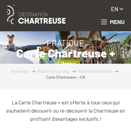
Aller
EN
au
contenu
MENU
principal
PRATIQUE
Carte Chartreuse +
Homepage
Preparing your stay
Practical information
Carte Chartreuse+ – EN
La Carte Chartreuse + est offerte à tous ceux qui
souhaitent découvrir ou re-découvrir la Chartreuse en
profitant d’avantages exclusifs !