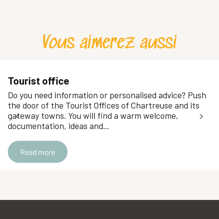
Auberge l'Atre Fleuri
Saint Hilaire funicular [Currently closed]
La Boutique du Plateau
Vous aimerez aussi
Atelier des Marmottes
Jardins et Château du Touvet
Tandem paragliding flight St Hilaire
Espace ludique du Col de Marcieu
Tourist office
St Hilaire Downhill Ski Area
Do you need information or personalised advice? Push
Au Pas de L'Alpette
the door of the Tourist Offices of Chartreuse and its
gateway towns. You will find a warm welcome,
documentation, ideas and...
Read more