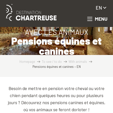
Aller
EN
au
contenu
MENU
principal
AVEC LES ANIMAUX
Pensions équines et
canines
Homepage
To see / to do
With animals
Pensions équines et canines – EN
Besoin de mettre en pension votre cheval ou votre
chien pendant quelques heures ou pour plusieurs
jours ? Découvrez nos pensions canines et équines,
où vos animaux se feront dorloter !