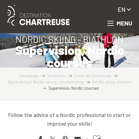
Aller
EN
au
contenu
MENU
principal
NORDIC SKIING - BIATHLON
Supervision, Nordic
courses
Homepage
Territories
Coeur de Chartreuse
Alpine skiing / Nordic skiing / snowshoeing
Nordic skiing, biathlon
Supervision, Nordic courses
Follow the advice of a Nordic professional to start or
improve your skills!