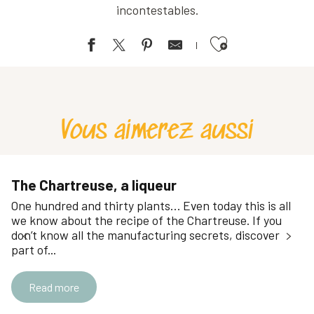
incontestables.
Ajouter aux favoris
Spiruline de Chartreuse
Fleurs de Vie Chartreuse
Tree sales at the Racines et Fruits nursery
Vous aimerez aussi
Les Paniers de la Dernière Pluie
La ferme de Plantimay
Small Gardeners cultivation of medicinal plants
The Chartreuse, a liqueur
One hundred and thirty plants… Even today this is all
we know about the recipe of the Chartreuse. If you
don’t know all the manufacturing secrets, discover
part of...
Read more