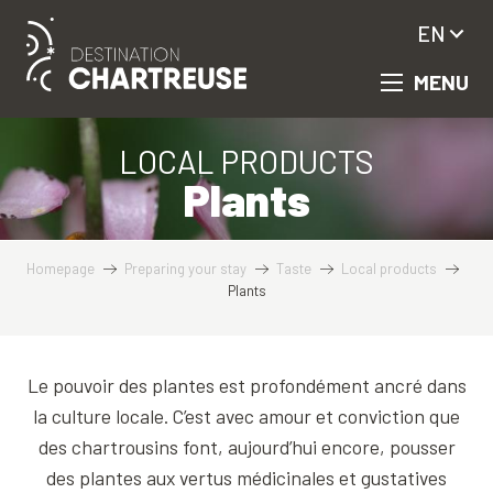
Aller
EN
au
contenu
MENU
principal
LOCAL PRODUCTS
Plants
Homepage
Preparing your stay
Taste
Local products
Plants
Le pouvoir des plantes est profondément ancré dans
la culture locale. C’est avec amour et conviction que
des chartrousins font, aujourd’hui encore, pousser
des plantes aux vertus médicinales et gustatives