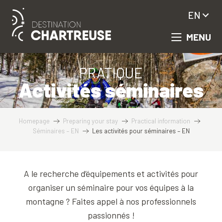
Aller
EN
au
contenu
MENU
principal
PRATIQUE
Activités séminaires
Homepage
Preparing your stay
Practical information
Séminaires – EN
Les activités pour séminaires – EN
A le recherche d’équipements et activités pour
organiser un séminaire pour vos équipes à la
montagne ? Faites appel à nos professionnels
passionnés !