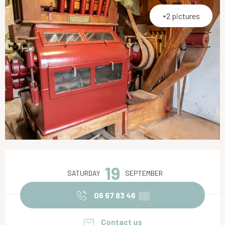
+2 pictures
Opening hours & contact details
19
SATURDAY
SEPTEMBER
06 67 83 46
▒▒
Contact us