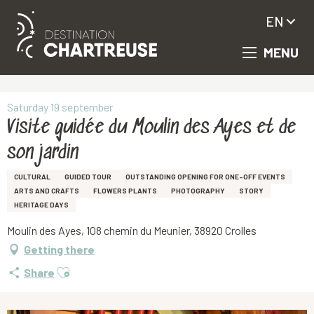
EN
MENU
Aller
Homepage
Visite guidée du Moulin des Ayes et de son jardin
au
contenu
principal
Saturday 19 september
Visite guidée du Moulin des Ayes et de
son jardin
CULTURAL
GUIDED TOUR
OUTSTANDING OPENING FOR ONE-OFF EVENTS
ARTS AND CRAFTS
FLOWERS PLANTS
PHOTOGRAPHY
STORY
HERITAGE DAYS
Moulin des Ayes, 108 chemin du Meunier, 38920 Crolles
Getting there
Ajouter aux favoris
Share