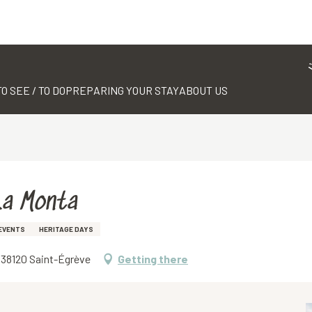
TO SEE / TO DO
PREPARING YOUR STAY
ABOUT US
 La Monta
EVENTS
HERITAGE DAYS
, 38120 Saint-Égrève
Getting there