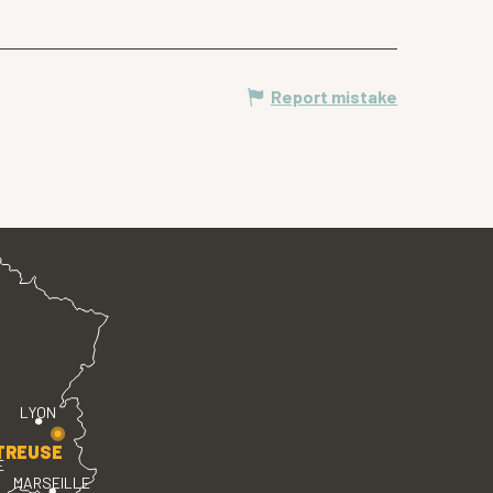
Report mistake
LYON
TREUSE
E
MARSEILLE