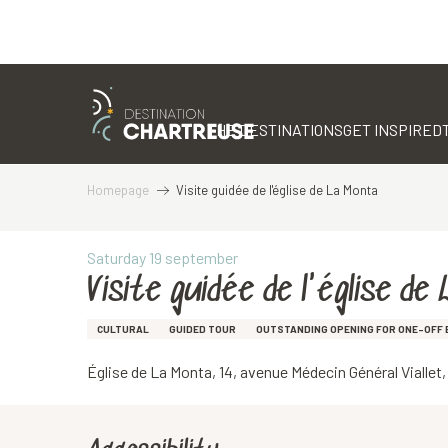
Aller
au
contenu
THE DESTINATIONS
GET INSPIRED
principal
Homepage
Visite guidée de l'église de La Monta
Saturday 19 september
Visite guidée de l'église de
CULTURAL
GUIDED TOUR
OUTSTANDING OPENING FOR ONE-OFF 
Église de La Monta, 14, avenue Médecin Général Viallet