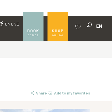
EN LIVE
EN
Search
BOOK
SHOP
online
online
Voir les favoris
Ajouter aux favoris
Share
Add to my favorites