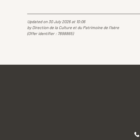
Updated on 30 July 2026 at 10:06
by Direction de la Culture et du Patrimoine de l'Isère
(Offer identifier :
7898865
)