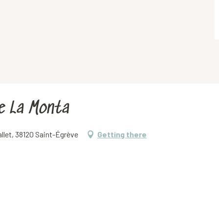
 de La Monta
allet, 38120 Saint-Égrève
Getting there