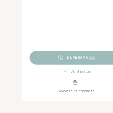
04 76 56 53
▒▒
Contact us
www.saint-egreve.fr