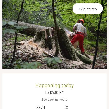
+2 pictures
Opening hours & contact details
Happening today
To 12:30 PM
See opening hours
FROM
TO