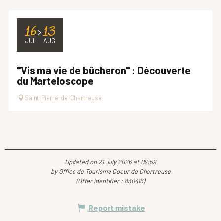
16
13
JUL
AUG
"Vis ma vie de bûcheron" : Découverte
du Marteloscope
Saint-Pierre-de-Chartreuse
Updated on 21 July 2026 at 09:59
by Office de Tourisme Coeur de Chartreuse
(Offer identifier :
830416
)
Report mistake