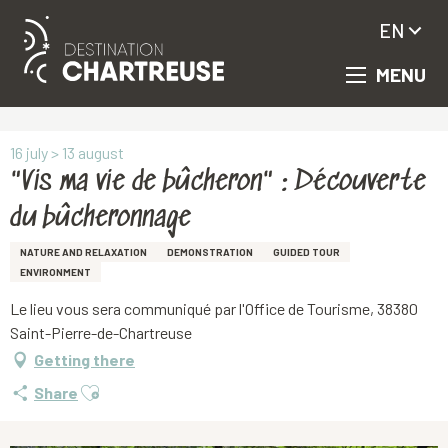
EN
MENU
Aller
Homepage
"Vis ma vie de bûcheron" : Découverte du bûcheronnage
au
contenu
principal
16 july > 13 august
"Vis ma vie de bûcheron" : Découverte
du bûcheronnage
NATURE AND RELAXATION
DEMONSTRATION
GUIDED TOUR
ENVIRONMENT
Le lieu vous sera communiqué par l'Office de Tourisme, 38380
Saint-Pierre-de-Chartreuse
Getting there
Ajouter aux favoris
Share