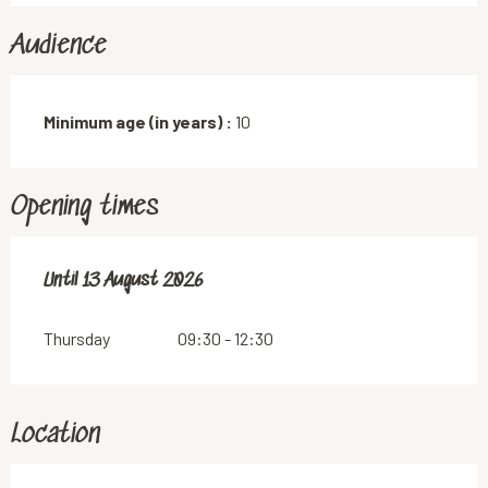
Audience
Minimum age (in years) :
10
Opening times
From
Until
13 August 2026
16 July 2026
until
13 August 2026
Thursday
09:30 - 12:30
Location