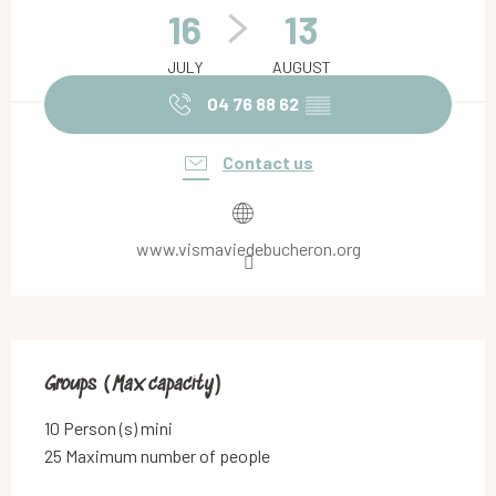
16
13
JULY
AUGUST
04 76 88 62
▒▒
Contact us
www.vismaviedebucheron.org
Groups (Max capacity)
Groups (Max capacity)
10 Person (s) mini
25 Maximum number of people