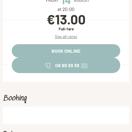
14
FRIDAY
AUGUST
at 20:00
€13.00
Full-fare
See all rates
BOOK ONLINE
06 99 39 39
▒▒
Booking