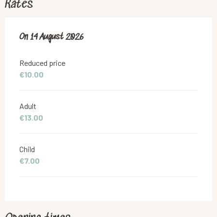
Rates
On
On
14 August 2026
14 August 2026
Reduced price
€10.00
Adult
€13.00
Child
€7.00