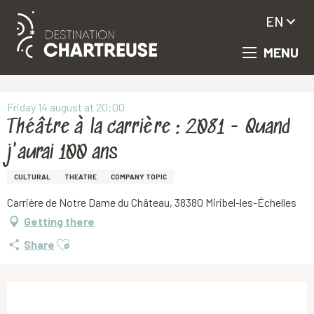
EN
MENU
Aller
Homepage
Théâtre à la carrière : 2081 - Quand j'aurai 100 ans
au
contenu
principal
Friday 14 august at 20:00
Théâtre à la carrière : 2081 - Quand
j'aurai 100 ans
CULTURAL
THEATRE
COMPANY TOPIC
Carrière de Notre Dame du Château, 38380 Miribel-les-Échelles
Getting there
Ajouter aux favoris
Share