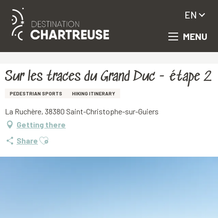
EN
MENU
Aller
Homepage
Sur les traces du Grand Duc - étape 2
au
contenu
principal
Sur les traces du Grand Duc - étape 2
PEDESTRIAN SPORTS
HIKING ITINERARY
La Ruchère, 38380 Saint-Christophe-sur-Guiers
Getting there
Ajouter aux favoris
Share