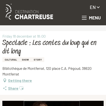
EN
MENU
Aller
Homepage
Spectacle : Les contes du loup qui en dit long
au
contenu
principal
Friday 18 december at 18:00
Spectacle : Les contes du loup qui en
dit long
CULTURAL
SHOW
STORY
Bibliothèque de Montferrat, 120 place C.A. Pégoud, 38620
Montferrat
Getting there
Ajouter aux favoris
Share