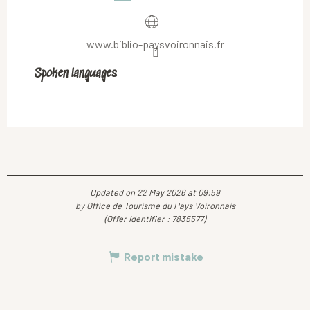
www.biblio-paysvoironnais.fr
Spoken languages
Spoken languages
Updated on 22 May 2026 at 09:59
by Office de Tourisme du Pays Voironnais
(Offer identifier :
7835577
)
Report mistake