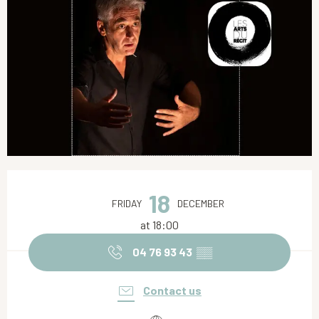
Opening hours & contact details
18
FRIDAY
DECEMBER
at 18:00
04 76 93 43
▒▒
Contact us