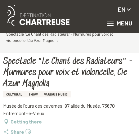
EN
MENU
Aller
Homepage
au
Spectacle "Le Chant des Radiateurs" - Murmures pour voix et
contenu
violoncelle, Cie Azur Magnolia
principal
Spectacle "Le Chant des Radiateurs" -
Murmures pour voix et violoncelle, Cie
Azur Magnolia
CULTURAL
SHOW
VARIOUS MUSIC
Musée de l'ours des cavernes, 97 allée du Musée, 73670
Entremont-le-Vieux
Getting there
Ajouter aux favoris
Share