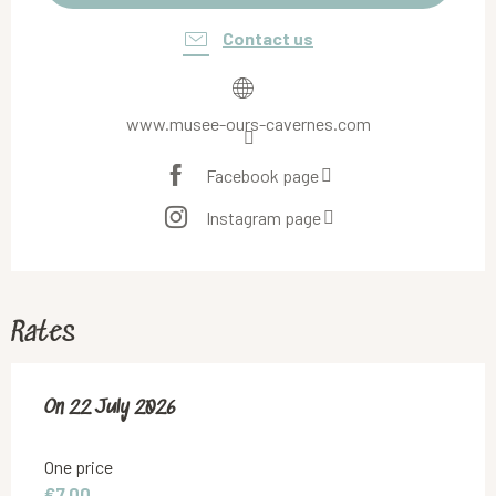
Contact us
www.musee-ours-cavernes.com
Facebook page
Instagram page
Rates
On
On
22 July 2026
22 July 2026
One price
€7.00