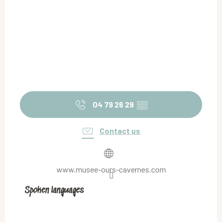
04 79 26 29
▒▒
Contact us
www.musee-ours-cavernes.com
Spoken languages
Spoken languages