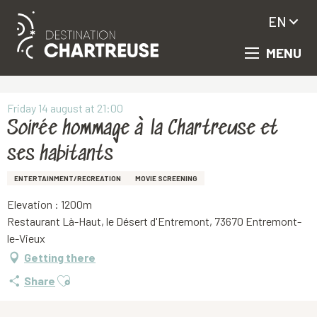
EN
MENU
Aller
Homepage
Soirée hommage à la Chartreuse et ses habitants
au
contenu
principal
Friday 14 august at 21:00
Soirée hommage à la Chartreuse et
ses habitants
ENTERTAINMENT/RECREATION
MOVIE SCREENING
Elevation : 1200m
Restaurant Là-Haut, le Désert d'Entremont, 73670 Entremont-
le-Vieux
Getting there
Ajouter aux favoris
Share