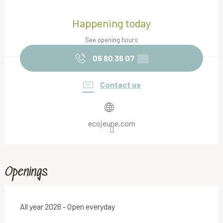
Opening hours & contact details
Happening today
See opening hours
06 80 36 07
▒▒
Contact us
ecojeune.com
Openings
All year 2026 - Open everyday