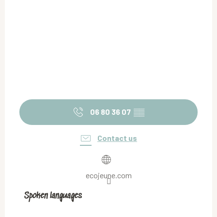
06 80 36 07
▒▒
Contact us
ecojeune.com
Spoken languages
Spoken languages