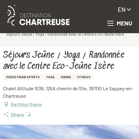
EN
MENU
Aller
Homepage
au
Séjours Jeûne / Yoga / Randonnée avec le Centre Eco-Jeûne Isère
contenu
principal
Séjours Jeûne / Yoga / Randonnée
avec le Centre Eco-Jeûne Isère
PEDESTRIAN SPORTS
YOGA
HIKING
FITNESS
Chalet Altitude 1036, 126A chemin de l’Oie, 38700 Le Sappey-en-
Chartreuse
Getting there
Ajouter aux favoris
Share