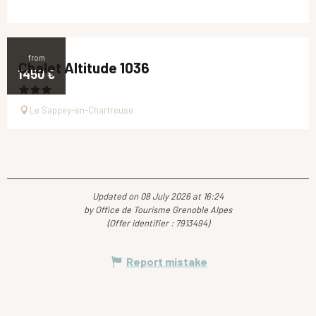
from
Chalet Altitude 1036
1450
€
Le Sappey-en-Chartreuse
Updated on 08 July 2026 at 16:24
by Office de Tourisme Grenoble Alpes
(Offer identifier :
7913494
)
Report mistake