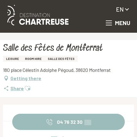
EN
MENU
Aller
Homepage
Salle des Fêtes de Montferrat
au
contenu
principal
Salle des Fêtes de Montferrat
LEISURE
ROOM HIRE
SALLE DES FÊTES
180 place Célestin Adolphe Pégoud, 38620 Montferrat
Getting there
Ajouter aux favoris
Share
Opening hours & contact details
04 76 32 30
▒▒