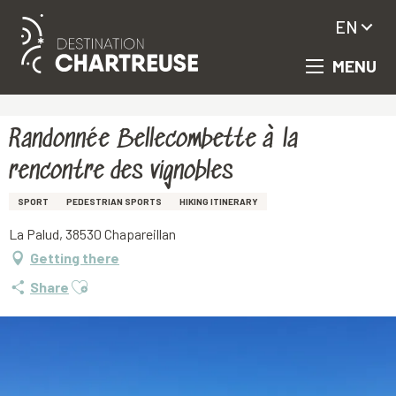
EN
MENU
Aller
Homepage
Randonnée Bellecombette à la rencontre des vignobles
au
contenu
principal
Randonnée Bellecombette à la
rencontre des vignobles
SPORT
PEDESTRIAN SPORTS
HIKING ITINERARY
La Palud, 38530 Chapareillan
Getting there
Ajouter aux favoris
Share