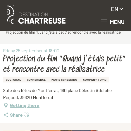
EN
MENU
Aller
Homepage
au
Projection du film "Quand j'étais petit" et rencontre avec la réalisatrice
contenu
principal
Friday 25 september at 18:00
Projection du film "Quand j'étais petit"
et rencontre avec la réalisatrice
CULTURAL
CONFERENCE
MOVIE SCREENING
COMPANY TOPIC
Salle des fêtes de Montferrat, 180 place Célestin Adolphe
Pegoud, 38620 Montferrat
Getting there
Ajouter aux favoris
Share