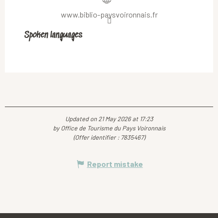
www.biblio-paysvoironnais.fr
Spoken languages
Spoken languages
Updated on 21 May 2026 at 17:23
by Office de Tourisme du Pays Voironnais
(Offer identifier :
7835467
)
Report mistake