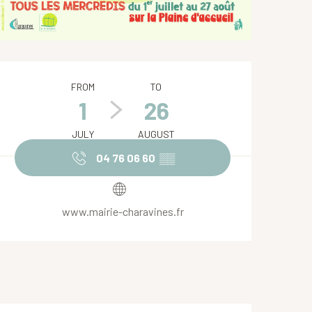
Opening hours & contact de
FROM
TO
1
26
JULY
AUGUST
04 76 06 60
▒▒
www.mairie-charavines.fr