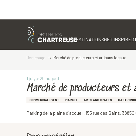
Aller
au
contenu
THE DESTINATIONS
GET INSPIRED
principal
Homepage
Marché de producteurs et artisans locaux
1 july > 26 august
Marché de producteurs et 
COMMERCIAL EVENT
MARKET
ARTS AND CRAFTS
GASTRONO
Parking de la plaine d'accueil, 155 rue des Bains, 3885