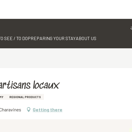
TO SEE / TO DO
PREPARING YOUR STAY
ABOUT US
artisans locaux
MY
REGIONAL PRODUCTS
0 Charavines
Getting there