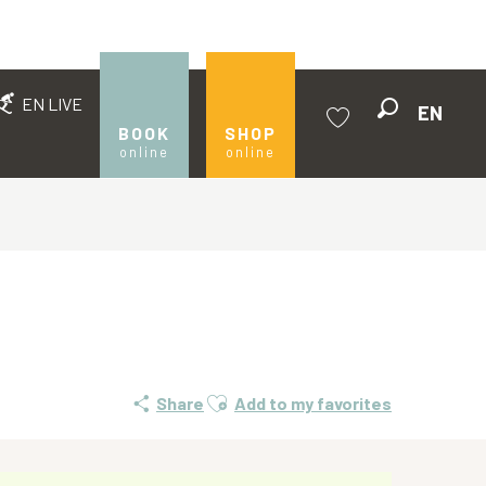
EN LIVE
EN
Search
BOOK
SHOP
online
online
Voir les favoris
Ajouter aux favoris
Share
Add to my favorites