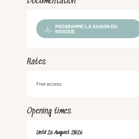
Documentation
PROGRAMME LA SAISON DU
KIOSQUE
Rates
Free access.
Opening times
From
Until
26 August 2026
1 July 2026
until
26 August 2026