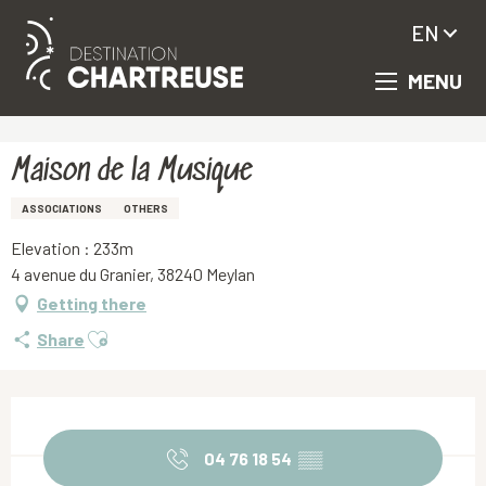
EN
MENU
Aller
Homepage
Maison de la Musique
au
contenu
principal
Maison de la Musique
ASSOCIATIONS
OTHERS
Elevation : 233m
4 avenue du Granier, 38240 Meylan
Getting there
Ajouter aux favoris
Share
Opening hours & contact details
04 76 18 54
▒▒