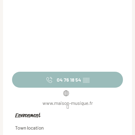
04 76 18 54
▒▒
www.maison-musique.fr
Environment
Environment
Town location