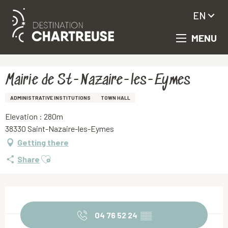
EN
MENU
Aller
Homepage
Mairie de St-Nazaire-les-Eymes
au
contenu
principal
Mairie de St-Nazaire-les-Eymes
ADMINISTRATIVE INSTITUTIONS
TOWN HALL
Elevation : 280m
38330 Saint-Nazaire-les-Eymes
Getting there
Ajouter aux favoris
Share
Opening hours & contact details
04 76 52 24
▒▒