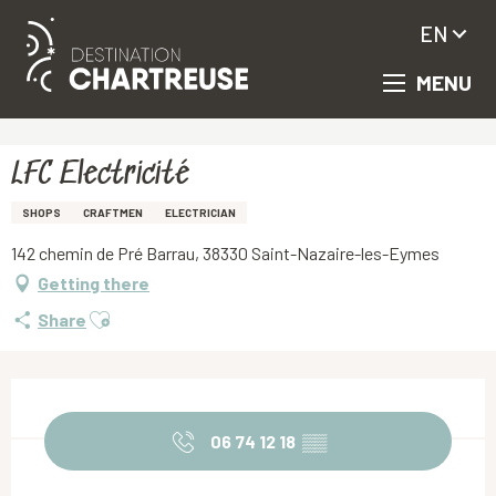
EN
MENU
Aller
Homepage
LFC Electricité
au
contenu
principal
LFC Electricité
SHOPS
CRAFTMEN
ELECTRICIAN
142 chemin de Pré Barrau, 38330 Saint-Nazaire-les-Eymes
Getting there
Ajouter aux favoris
Share
Opening hours & contact details
06 74 12 18
▒▒