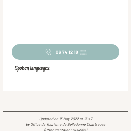
06 74 12 18
▒▒
Spoken languages
Spoken languages
Updated on 13 May 2022 at 15:47
by Office de Tourisme de Belledonne Chartreuse
(Offer identifier :
6134965
)