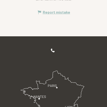
Report mistake
PARIS
NANTES