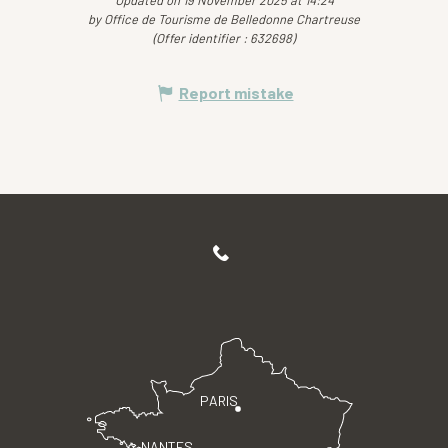
Updated on 19 November 2025 at 14:24
by Office de Tourisme de Belledonne Chartreuse
(Offer identifier :
632698
)
Report mistake
PARIS
NANTES