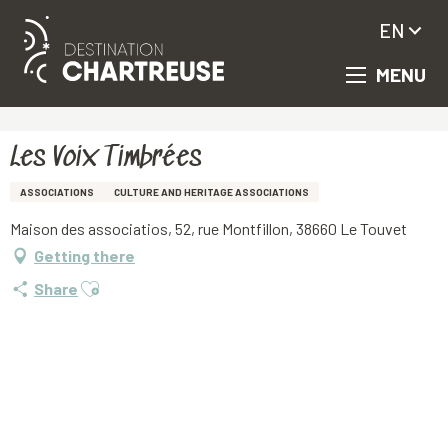
EN
MENU
Aller
Homepage
Les Voix Timbrées
au
contenu
principal
Les Voix Timbrées
ASSOCIATIONS
CULTURE AND HERITAGE ASSOCIATIONS
Maison des associatios, 52, rue Montfillon, 38660 Le Touvet
Getting there
Ajouter aux favoris
Share