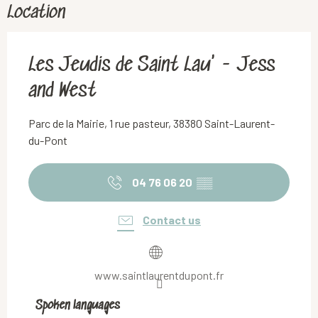
Location
Les Jeudis de Saint Lau' - Jess
and West
Parc de la Mairie, 1 rue pasteur, 38380 Saint-Laurent-
du-Pont
04 76 06 20
▒▒
Contact us
www.saintlaurentdupont.fr
Spoken languages
Spoken languages