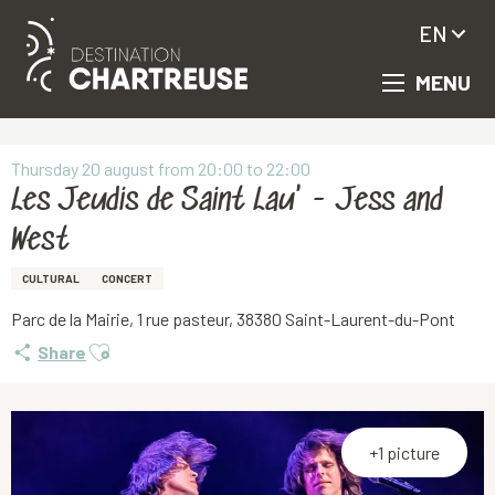
EN
MENU
Aller
Homepage
Les Jeudis de Saint Lau' - Jess and West
au
contenu
principal
Thursday 20 august from 20:00 to 22:00
Les Jeudis de Saint Lau' - Jess and
West
CULTURAL
CONCERT
Parc de la Mairie, 1 rue pasteur, 38380 Saint-Laurent-du-Pont
Ajouter aux favoris
Share
+1 picture