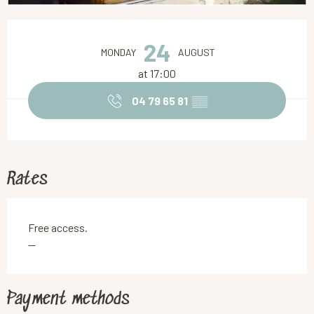
Opening hours & contact details
24
MONDAY
AUGUST
at 17:00
04 79 65 81
▒▒
Rates
Free access.
—
Payment methods