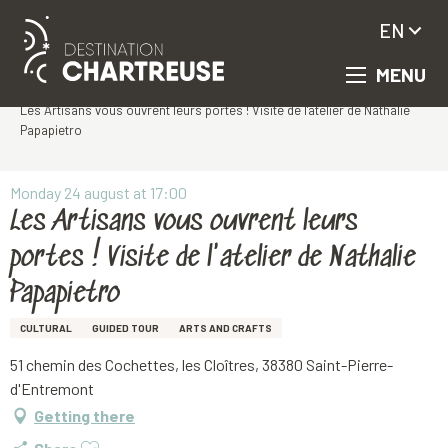
EN
MENU
Aller
Homepage
au
Les Artisans vous ouvrent leurs portes ! Visite de l'atelier de Nathalie
contenu
Papapietro
principal
Monday 24 august at 17:00
Les Artisans vous ouvrent leurs
portes ! Visite de l'atelier de Nathalie
Papapietro
CULTURAL
GUIDED TOUR
ARTS AND CRAFTS
51 chemin des Cochettes, les Cloîtres, 38380 Saint-Pierre-
d'Entremont
Getting there
Ajouter aux favoris