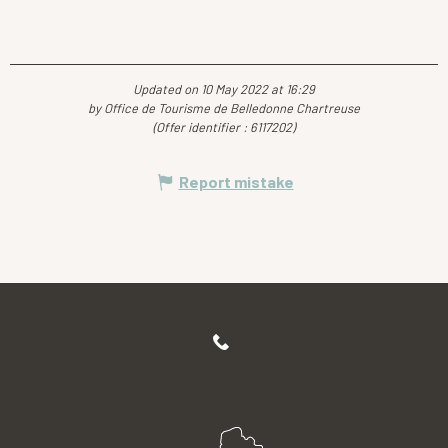
Updated on 10 May 2022 at 16:29
by Office de Tourisme de Belledonne Chartreuse
(Offer identifier :
6117202
)
Report mistake