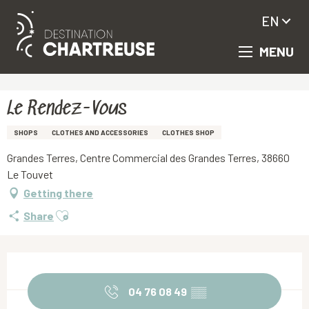
EN
MENU
Aller
Homepage
Le Rendez-Vous
au
contenu
principal
Le Rendez-Vous
SHOPS
CLOTHES AND ACCESSORIES
CLOTHES SHOP
Grandes Terres, Centre Commercial des Grandes Terres, 38660
Le Touvet
Getting there
Ajouter aux favoris
Share
Opening hours & contact details
04 76 08 49
▒▒