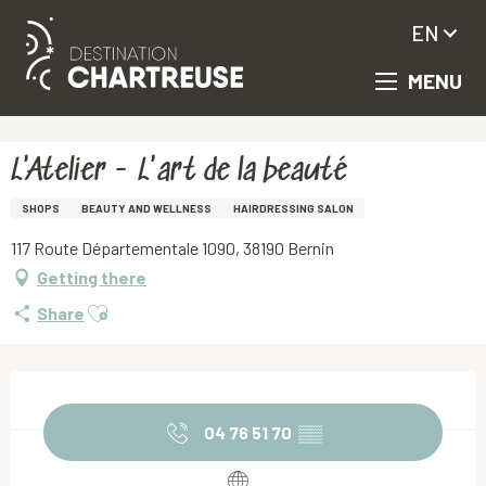
EN
MENU
Aller
Homepage
L'Atelier - L'art de la beauté
au
contenu
principal
L'Atelier - L'art de la beauté
SHOPS
BEAUTY AND WELLNESS
HAIRDRESSING SALON
117 Route Départementale 1090, 38190 Bernin
Getting there
Ajouter aux favoris
Share
Opening hours & contact details
04 76 51 70
▒▒