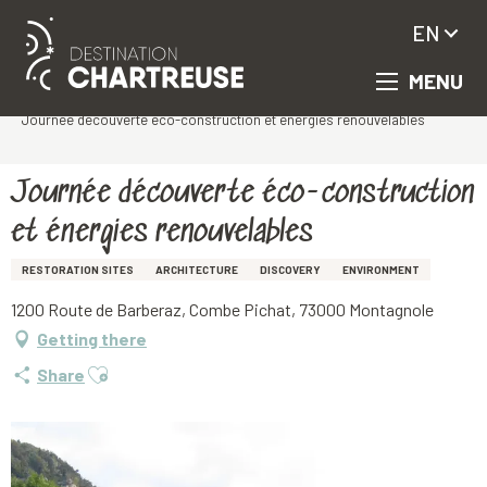
EN
MENU
Aller
Homepage
au
Journée découverte éco-construction et énergies renouvelables
contenu
principal
Journée découverte éco-construction
et énergies renouvelables
RESTORATION SITES
ARCHITECTURE
DISCOVERY
ENVIRONMENT
1200 Route de Barberaz, Combe Pichat, 73000 Montagnole
Getting there
Ajouter aux favoris
Share