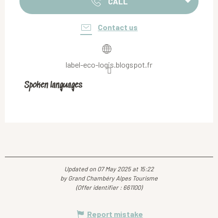
CALL
Contact us
label-eco-logis.blogspot.fr
Spoken languages
Spoken languages
Updated on 07 May 2025 at 15:22
by Grand Chambéry Alpes Tourisme
(Offer identifier :
661100
)
Report mistake