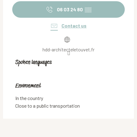
06 03 24 80
▒▒
Contact us
hdd-architecteletouvet.fr
Spoken languages
Spoken languages
Environment
Environment
In the country
Close to a public transportation