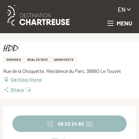
EN
MENU
Aller
Homepage
HDD
au
contenu
principal
HDD
SERVICES
REAL ESTATE
ARCHITECTS
Rue de la Choquette, Résidence du Parc, 38660 Le Touvet
Getting there
Ajouter aux favoris
Share
Opening hours & contact details
06 03 24 80
▒▒