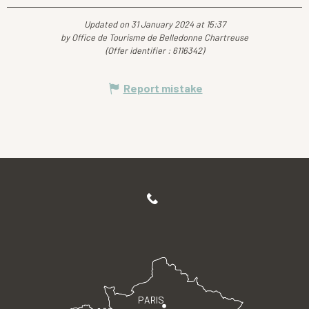
Updated on 31 January 2024 at 15:37
by Office de Tourisme de Belledonne Chartreuse
(Offer identifier :
6116342
)
Report mistake
PARIS